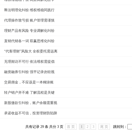
释法明理化纠纷 维权维稳同践行
代理操作致亏损 账户管理需谨慎
理财产品有风险 专业调解化纠纷
直销代销各一词 双赢思维化纠纷
“代客理财”风险大 全权委托需远离
无理闹访不可行 依法维权需提倡
融资融券引纠纷 强平记录勿轻视
交易佣金，不应该是一本糊涂账
转户销户并不难 了解流程是关键
新股缴款引纠纷，账户余额需重视
承诺收益不可信，投资理财防陷阱
共有记录 29 条 共分 3 页
首 页
1
2
3
尾 页
跳转到：