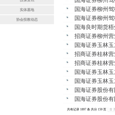
国海证券柳州驾
投保资讯
国海证券柳州驾
实体基地
国海证券柳州驾
协会投教动态
国海良时期货梧
活动
招商证券柳州营
国大学生金融模
国海证券玉林玉
了》系列活动
招商证券桂林营
活动
招商证券桂林营
国海证券玉林玉
国海证券玉林玉
国海证券股份有
活动
国海证券股份有
进企业投教活动
育活动
共有记录 1897 条 共分 159 页
首 